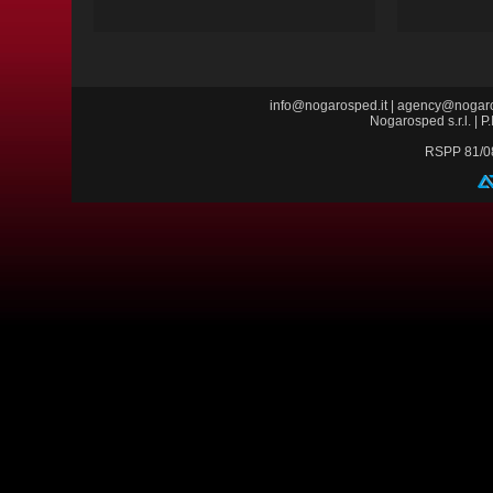
info@nogarosped.it
|
agency@nogaro
Nogarosped s.r.l. |
RSPP 81/0