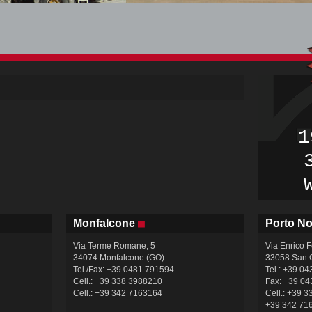
1
Monfalcone
Porto N
Via Terme Romane, 5
Via Enrico 
34074 Monfalcone (GO)
33058 San G
Tel./Fax: +39 0481 791594
Tel.: +39 0
Cell.: +39 338 3988210
Fax: +39 0
Cell.: +39 342 7163164
Cell.: +39 
+39 342 71