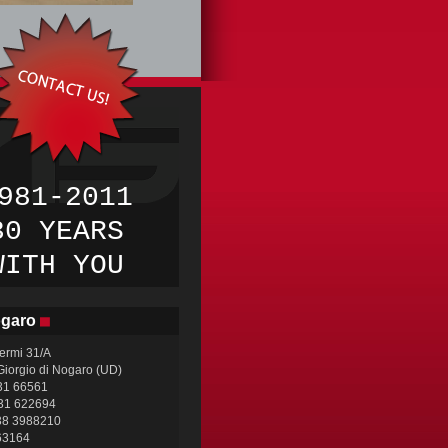
981-2011
30 YEARS
WITH
YOU
ogaro
Fermi 31/A
iorgio di Nogaro (UD)
431 66561
431 622694
338 3988210
63164