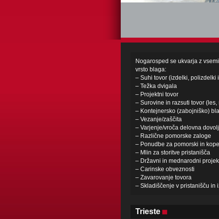
Nogarosped se ukvarja z vsemi v
vrsto blaga:
– Suhi tovor (izdelki, polizdelki 
– Težka dvigala
– Projektni tovor
– Surovine in razsuti tovor (les
– Kontejnersko (zabojniško) bl
– Vezanje/zaščita
– Varjenje/vroča delovna dovol
– Različne pomorske zaloge
– Ponudbe za pomorski in kopen
– Mlin za storitve pristanišča
– Državni in mednarodni projek
– Carinske obveznosti
– Zavarovanje tovora
– Skladiščenje v pristanišču in 
Trieste