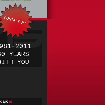
981-2011
30 YEARS
WITH
YOU
ogaro