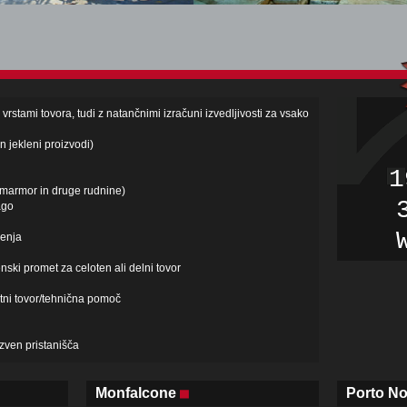
rstami tovora, tudi z natančnimi izračuni izvedljivosti za vsako
in jekleni proizvodi)
1
, marmor in druge rudnine)
ago
jenja
ski promet za celoten ali delni tovor
tni tovor/tehnična pomoč
izven pristanišča
Monfalcone
Porto N